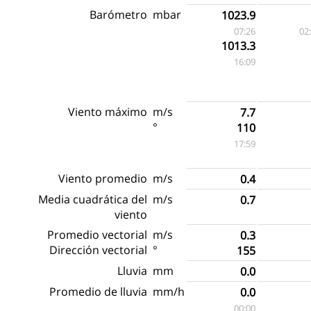
Barómetro
mbar
1023.9
07:26
02
1013.3
16:09
Viento máximo
m/s
7.7
°
110
17:59
Viento promedio
m/s
0.4
Media cuadrática del
m/s
0.7
viento
Promedio vectorial
m/s
0.3
Dirección vectorial
°
155
Lluvia
mm
0.0
Promedio de lluvia
mm/h
0.0
00:00