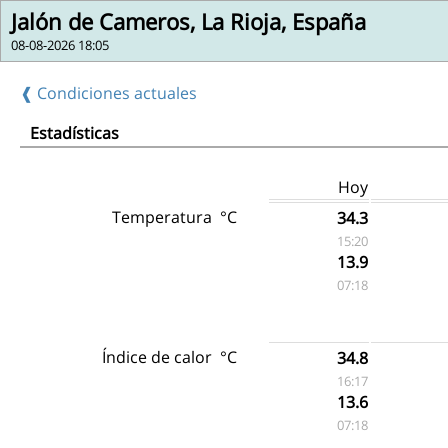
Jalón de Cameros, La Rioja, España
08-08-2026 18:05
❰ Condiciones actuales
Estadísticas
Hoy
Temperatura
°C
34.3
15:20
13.9
07:18
Índice de calor
°C
34.8
16:17
13.6
07:18