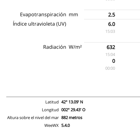
Evapotranspiración
mm
2.5
Índice ultravioleta (UV)
6.0
15:03
Radiación
W/m²
632
15:04
0
00:00
Latitud
42° 13.09' N
Longitud
002° 29.43' O
Altura sobre el nivel del mar
882 metros
WeeWX
5.4.0