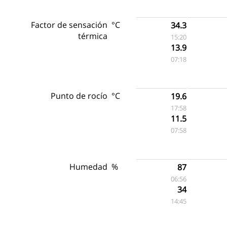
Factor de sensación
°C
34.3
térmica
15:20
13.9
07:18
Punto de rocío
°C
19.6
17:58
11.5
07:58
Humedad
%
87
06:56
34
14:45